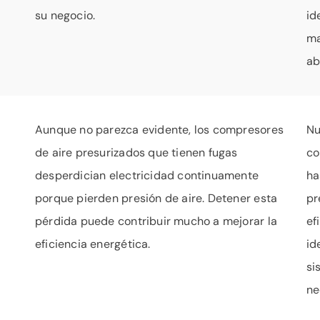
su negocio.
id
ma
ab
Aunque no parezca evidente, los compresores
Nu
de aire presurizados que tienen fugas
co
desperdician electricidad continuamente
ha
porque pierden presión de aire. Detener esta
pr
pérdida puede contribuir mucho a mejorar la
ef
eficiencia energética.
id
si
ne