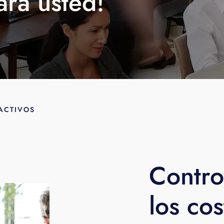
ara usted!
ACTIVOS
Contro
los co