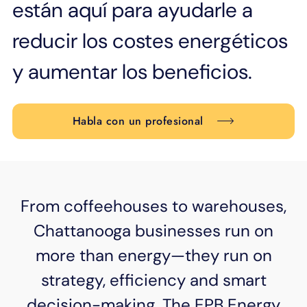
están aquí para ayudarle a
APOYO
IDIOMA
reducir los costes energéticos
y aumentar los beneficios.
Habla con un profesional
From coffeehouses to warehouses,
Chattanooga businesses run on
more than energy—they run on
strategy, efficiency and smart
decision-making. The EPB Energy