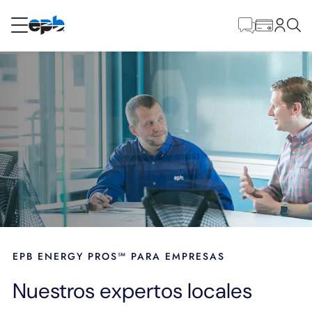
Contenido
principal
RESIDENCIAL
NEGOCIO
Internet
Energía
Televisión
Teléfono
EPB ENERGY PROS℠ PARA EMPRESAS
Nuestros expertos locales
BLOG