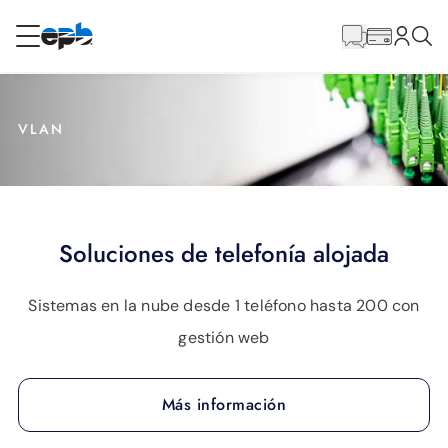
Contenido
principal
RESIDENCIAL
NEGOCIO
VLAN
Internet
Energía
Soluciones de telefonía alojada
Televisión
Sistemas en la nube desde 1 teléfono hasta 200 con
gestión web
Teléfono
Más información
BLOG